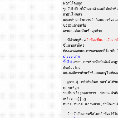
พวกนี้โดนถูก
ขู่กลับไปบ้างก็มักจะกลัวและไม่กล้าที่
ถ้ามันไม่กลัว
และกลับมารังควานอีกก็สมควรที่จะเอ
ของมันด้วยหรือ
เอาพ่อแม่แม่มันเข้าคุกด้วย
ที่สำคัญที่สุด
ถ้าท้องขึ้นมาแล้วจะ
ขึ้นมาแล้วก็คง
ต้องเอาออกและการเอาออกก็ต้องเสียเง
๕,๐๐๐ บาท
ขึ้นไป )
เพราะการทำแท้งเป็นสิ่งผิดก
เงินน้อยด้วย
และยังมีการทำแท้งที่แบบลับๆ ไม่ต้อ
ถูกข่มขู่ กลัวอิทธิพล กลัวไม่ได้รั
ทุกคนที่ถูก
ข่มขืน หรือถูกอนาจาร
...
ข้อแนะนำที่ด
เหลือจาก ผู้รู้กฏ
หมาย , ทนาย , สภาทนาย , สำนักงานอัย
ถ้ากลัวอับอายหรือไม่กล้าที่จะให้ใ