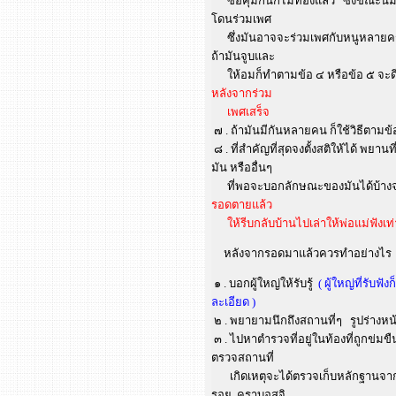
ซื้อคุมกินก็ไม่ท้องแล้ว ซึ่งขณะนี้มั
โดนร่วมเพศ
ซึ่งมันอาจจะร่วมเพศกับหนูหลายครั้ง
ถ้ามันจูบและ
ให้อมก็ทำตามข้อ ๔ หรือข้อ ๕ จะด
หลังจากร่วม
เพศเสร็จ
๗ . ถ้ามันมีกันหลายคน ก็ใช้วิธีตามข้
๘ . ที่สำคัญที่สุดจงตั้งสติให้ได้ พยาน
มัน หรืออื่นๆ
ที่พอจะบอกลักษณะของมันได้บ้างจะด
รอดตายแล้ว
ให้รีบกลับบ้านไปเล่าให้พ่อแม่ฟังเท่า
หลังจากรอดมาแล้วควรทำอย่างไร
๑ . บอกผู้ใหญ่ให้รับรู้
( ผู้ใหญ่ที่รับฟ
ละเอียด )
๒ . พยายามนึกถึงสถานที่ๆ รูปร่างหน้
๓ . ไปหาตำรวจที่อยู่ในท้องที่ถูกข่ม
ตรวจสถานที่
เกิดเหตุจะได้ตรวจเก็บหลักฐานจากที่เก
รอย คราบอสุจิ