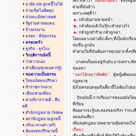
เพราะคำว่า
" ได้เสียกันแล้ว "
ทั้งๆที่ผ
อายัด ง/ด ลูกหนี้ไม่ได้
ตามที่มันอ้าว
จ่ายเช็คไม่ติดคุก
เพราะเหตุที่ว่า
ล่วงละเมิดทางเพศ
๑
. กลัวอับอายขายหน้า
รัฐจ่ายค่าทดแทน
๒
. กลัวท้องแล้วไม่รู้จะทำอย่างไร
จ้างแรงงาน
๓
. กลัวถูกทำร้าย กลัวถูกฆ่า
มรดก : พินัยกรรม
โดยเฉพาะอย่างยิ่ง เด็กๆ ที่เป็นนักเรีย
ครอบครัว
ข่มขืน ถูกมัน
ธุรกิจ - ธุรโกง
ทำตามใจที่มันต้องการทุกอย่าง ทั้งๆที่
วิกฤติการณ์หนี้
ว่าความเอง
บางคนก็ยอมอยู่กับมัน อาจเพราะคิดว่า
คำเตือน(ทุกคนควรรู้)
ของเขา
ขอความเป็นธรรม
" บอกได้เลยว่าคิดผิด "
...
ผู้หญิงคิดแบบน
ใบขอนัดพบปรึกษา
กฎหมาย
ข้าราชการเลวๆ
ยังไม่ครอบคลุมถึงเดี๋ยวนี้ไม่ต้องไปยอ
เพื่อนช่วยเพื่อน
ปัจจุบันนี้ การเรียนการสอนสมัยใหม่ 
ค่าบริการว่าคดี - สืบ
ที่เรียน
คดี
คิดอยากจะรู้และลองของจริงๆ ว่าจะเส
สำนักกฎหมาย Online
ลองเล่นเสียว
สถานีกฎหมายลูกหนี้
เพียงแต่กฎหมายพยายามคุ้มครอบไม่ให
ปรึกษาส่วนตัว (ฟรี)
เรียน )
ห้องแซทปรึกษาหนี้
ฺ
เรื่องเสียวหรือเซ็กร์ ที่ทำให้ไม่ต้องเสี