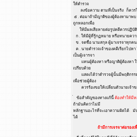
ให้ตำรวจ
ลงข้อความ ตามที่เป็นจริง ก็ควรไป
๕ . ต่อมาถ้ามีญาติของผู้ต้องหามาพบ
ถูกหลอกเพื่อ
ให้มีผลเสียหายต่อรูปคดีควรปฏิบัติดั
ก . ให้มีผู้ที่รู้กฏหมาย หรือทนายความ
ข . จดชื่อ นามสกุล ผู้มาเจรจาทุกคน ถ
ค . นายตำรวจเจ้าของคดีเรียกไปหา 
เป็นผู้เจารจา
แทนผู้ต้องหา หรือญาติผู้ต้องหา ใน
เปรียบด้วย
แสดงได้ว่าตำรวจผู้นั้นมีพฤติกรรมท
เพื่อช่วยผู้ต้อง
ควรร้องขอให้เปลี่ยนตัวนายเจ้าของค
ข้อสำคัญของทางแก้นี้
ต้องทำให้มี
ถ้ามันคิดว่าไม่มี
หลักฐานอะไรที่จะเอาความผิดได้
..
มั
ได้
ถ้ามีการเจรจาต่อรองเพ