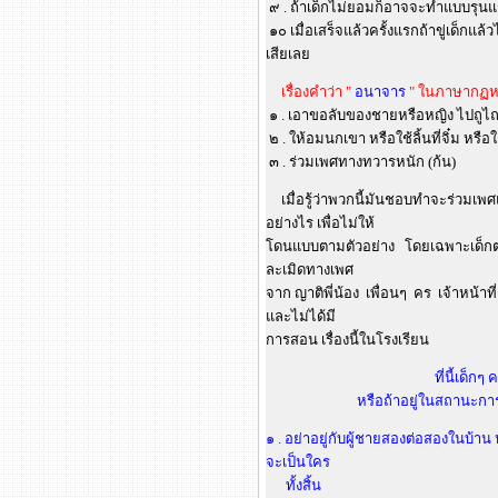
๙ . ถ้าเด็กไม่ยอมก็อาจจะทำแบบรุนแ
๑๐ เมื่อเสร็จแล้วครั้งแรกถ้าขู่เด็กแล
เสียเลย
เรื่องคำว่า "
อนาจาร
" ในภาษากฏห
๑ . เอาขอลับของชายหรือหญิง ไปถูไ
๒ . ให้อมนกเขา หรือใช้ลิ้นที่จิ๋ม หรือ
๓ . ร่วมเพศทางทวารหนัก (ก้น)
เมื่อรู้ว่าพวกนี้มันชอบทำจะร่วมเพศ
อย่างไร เพื่อไม่ให้
โดนแบบตามตัวอย่าง โดยเฉพาะเด็กต่างจ
ละเมิดทางเพศ
จาก ญาติพี่น้อง เพื่อนๆ คร เจ้าหน้าที
และไม่ได้มี
การสอน เรื่องนี้ในโรงเรียน
ที่นี้เด็ก
หรือถ้าอยู่ในสถานะการ
๑ . อย่าอยู่กับผู้ชายสองต่อสองในบ้าน ห
จะเป็นใคร
ทั้งสิ้น