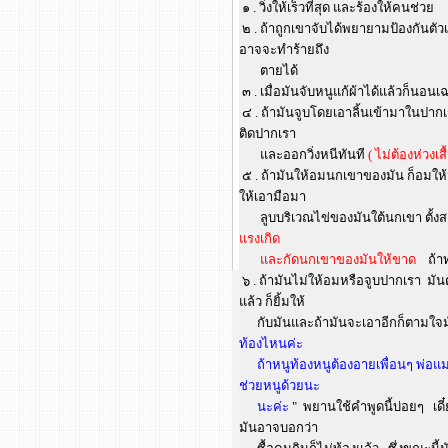
๑ . วิ่งให้เร็วที่สุด และร้องให้คนช่วย
๒ . ถ้าถูกเขาจับได้พยายามป้องกันตัวเท่
อาจจะทำร้ายถึง
ตายได้
๓ . เมื่อมันจับหนูแก้ผ้าได้แล้วก็น
๔ . ถ้ามันจูบโดยเอาลิ้นเข้ามาในปาก
ติดปากเรา
และออกวิ่งหนีทันที
( ไม่ต้องห่วงเสื
๕ . ถ้ามันให้อมนกเขาของมัน ก็อมให้ม
ให้เอามือมา
ลูบบริเวณไข่ของมันใต้นกเขา ตั้งสติ
แรงเกิด
และกัดนกเขาของมันให้ขาด
ถ้าทำ
๖ . ถ้ามันไม่ให้อมหรือจูบปากเรา มันต
แล้ว ก็ยิ้มให้
กับมันและถ้ามันจะเอาอีกก็ตามใจมั
ท้องไหนค่ะ
ถ้าหนูท้องหนูต้องอายเพื่อนๆ พ่อแม่หน
ช่วยหนูด้วยนะ
นะค่ะ
" พยานใช้คำพูดนี้บ่อยๆ เดี
มันอาจบอกว่า