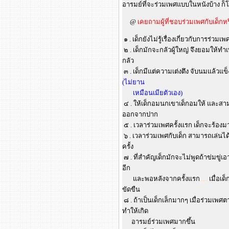
อารมย์ที่จะร่วมเพศแบบในหนังบ้าง ก
@
เคยถามผู้ที่ชอบร่วมเพศกับเด็กห
๑ . เด็กยังไม่รู้เรื่องเกี่ยวกับการร่วมเ
๒ . เด็กมักจะกลัวผู้ใหญ่ จึงยอมให้ท
กลัว
๓ . เด็กมีแต่ความเต่งตึง จับนมแล้วแข
(ไม่ยาน
เหมือนเมียตัวเอง)
๔ . ให้เด็กอมนกเขาเด็กอมให้ และสา
ออกจากปาก
๕ . เวลาร่วมเพศครั้งแรก เด็กจะร้องม
๖ . เวลาร่วมเพศกับเด็ก สามารถเล่นไ
ครั้ง
๗ . ที่สำคัญเด็กมักจะไม่พูดถ้าข่มขู่เ
อีก
และพอหลังจากครั้งแรก
.....
.
เมื่อเด
ขัดขืน
๘ . ถ้าเป็นเด็กเล็กมากๆ เมื่อร่วมเพศต
ทำให้เกิด
อารมย์ร่วมเพศมากขึ้น