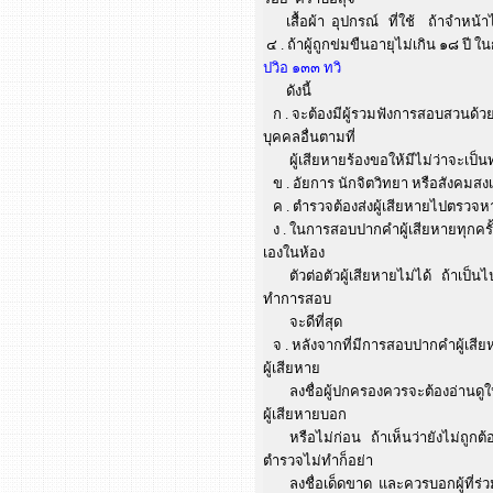
เสื้อผ้า อุปกรณ์ ที่ใช้ ถ้าจำหน้าไ
๔ . ถ้าผู้ถูกข่มขืนอายุไม่เกิน ๑๘ ป
ปวิอ ๑๓๓ ทวิ
ดังนี้
ก . จะต้องมีผู้รวมฟังการสอบสวนด้ว
บุคคลอื่นตามที่
ผู้เสียหายร้องขอให้มีไม่ว่าจะเป็
ข . อัยการ นักจิตวิทยา หรือสังคมสง
ค . ตำรวจต้องส่งผู้เสียหายไปตรวจห
ง . ในการสอบปากคำผู้เสียหายทุกครั้
เองในห้อง
ตัวต่อตัวผู้เสียหายไม่ได้ ถ้าเป็น
ทำการสอบ
จะดีที่สุด
จ . หลังจากที่มีการสอบปากคำผู้เสีย
ผู้เสียหาย
ลงชื่อผู้ปกครองควรจะต้องอ่านดูให
ผู้เสียหายบอก
หรือไม่ก่อน ถ้าเห็นว่ายังไม่ถูกต้อ
ตำรวจไม่ทำก็อย่า
ลงชื่อเด็ดขาด และควรบอกผู้ที่ร่วมฟังใ