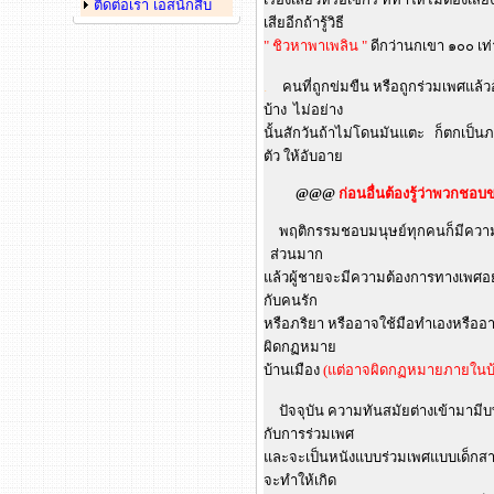
ติดต่อเรา เอสนักสืบ
เสียอีกถ้ารู้วิธี
" ชิวหาพาเพลิน "
ดีกว่านกเขา ๑๐๐ เท่
.
คนที่ถูกข่มขืน หรือถูกร่วมเพศแล้วอ้
บ้าง ไม่อย่าง
นั้นสักวันถ้าไม่โดนมันแตะ ก็ตกเป็นภร
ตัว ให้อับอาย
@@@
ก่อนอื่นต้องรู้ว่าพวกชอ
พฤติกรรมชอบมนุษย์ทุกคนก็มีความต้
ส่วนมาก
แล้วผู้ชายจะมีความต้องการทางเพศอยู่
กับคนรัก
หรือภริยา หรืออาจใช้มือทำเองหรืออา
ผิดกฏหมาย
บ้านเมือง
(แต่อาจผิดกฏหมายภายในบ
ปัจจุบัน ความทันสมัยต่างเข้ามามีบ
กับการร่วมเพศ
และจะเป็นหนังแบบร่วมเพศแบบเด็กสาวๆ
จะทำให้เกิด