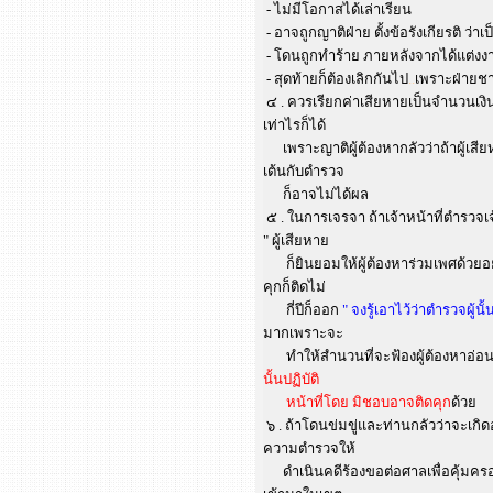
- ไม่มีโอกาสได้เล่าเรียน
- อาจถูกญาติฝ่าย ตั้งข้อรังเกียรติ ว่าเ
- โดนถูกทำร้าย ภายหลังจากได้แต่งง
- สุดท้ายก็ต้องเลิกกันไป
..
เพราะฝ่ายชา
๔ . ควรเรียกค่าเสียหายเป็นจำนวนเงิน
เท่าไรก็ได้
เพราะญาติผู้ต้องหากลัวว่าถ้าผู้เสียห
เต้นกับตำรวจ
ก็อาจไม่ได้ผล
๕ . ในการเจรจา ถ้าเจ้าหน้าที่ตำรวจเจ
" ผู้เสียหาย
ก็ยินยอมให้ผู้ต้องหาร่วมเพศด้วยอยู่
คุกก็ติดไม่
กี่ปีก็ออก
" จงรู้เอาไว้ว่าตำรวจผู้นั
มากเพราะจะ
ทำให้สำนวนที่จะฟ้องผู้ต้องหาอ่อน เรี
นั้นปฏิบัติ
หน้าที่โดย มิชอบอาจติดคุก
ด้วย
๖ . ถ้าโดนข่มขู่และท่านกลัวว่าจะเกิดอ
ความตำรวจให้
ดำเนินคดีร้องขอต่อศาลเพื่อคุ้มครอง