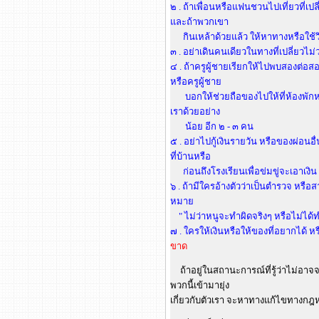
๒ . ถ้าเพื่อนหรือแฟนชวนไปเที่ยวที่เป
และถ้าพวกเขา
กินเหล้าด้วยแล้ว ให้หาทางหรือใช้วิ
๓ . อย่าเดินคนเดียวในทางที่เปลี่ยวไ
๔ . ถ้าครูผู้ชายเรียกให้ไปพบสองต่อสอ
หรือครูผู้ชาย
บอกให้ช่วยถือของไปให้ที่ห้องพักห
เราด้วยอย่าง
น้อย อีก ๒ - ๓ คน
๕ . อย่าไปกู้เงินรายวัน หรือของผ่อนอื
ที่บ้านหรือ
ก่อนถึงโรงเรียนเพื่อข่มขู่จะเอาเงิน
๖ . ถ้ามีใครอ้างตัวว่าเป็นตำรวจ หรือส
หมาย
" ไม่ว่าหนูจะทำผิดจริงๆ หรือไม่ได้
๗ . ใครให้เงินหรือให้ของที่อยากได้
ขาด
ถ้าอยู่ในสถานะการณ์ที่รู้ว่าไม่อาจ
พวกนี้เข้ามายุ่ง
เกี่ยวกับตัวเรา จะหาทางแก้ไขทางกฎ